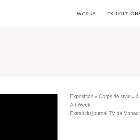
WORKS
EXHIBITION
Exposition « Corps de style » 
Art Week.
Extrait du journal TV de Monaco 