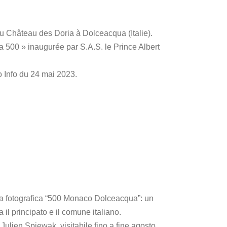
u Château des Doria à Dolceacqua (Italie).
500 » inaugurée par S.A.S. le Prince Albert
o Info du 24 mai 2023.
ra fotografica “500 Monaco Dolceacqua”: un
 il principato e il comune italiano.
Julien Spiewak, visitabile fino a fine agosto.