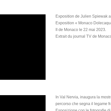
Exposition de Julien Spiewak a
Exposition « Monaco Dolecaqua 
II de Monaco le 22 mai 2023.
Extrait du journal TV de Monac
In Val Nervia, inaugura la most
percorso che segna il legame fra
Esposizione con le fotografie di 