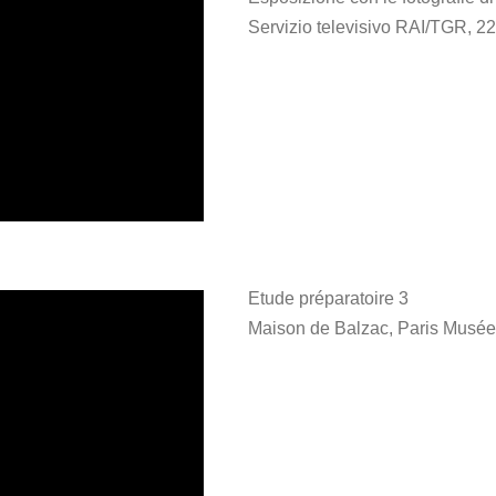
Servizio televisivo RAI/TGR, 2
Etude préparatoire 3
Maison de Balzac, Paris Musé