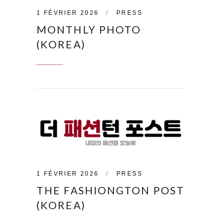
1 FÉVRIER 2026
PRESS
MONTHLY PHOTO
(KOREA)
CONTINUE READING
1 FÉVRIER 2026
PRESS
THE FASHIONGTON POST
(KOREA)