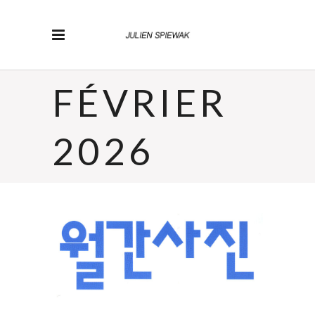
FÉVRIER
2026