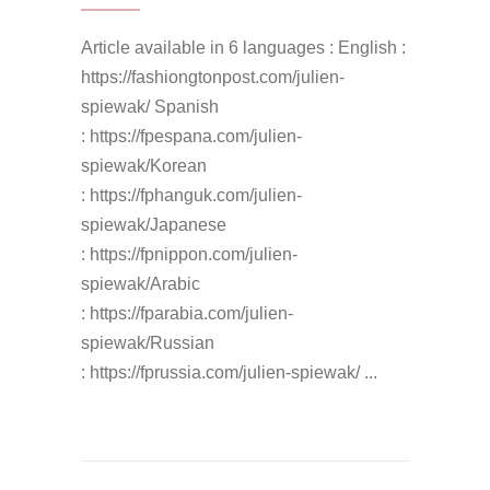
Article available in 6 languages : English :
https://fashiongtonpost.com/julien-
spiewak/ Spanish
: https://fpespana.com/julien-
spiewak/Korean
: https://fphanguk.com/julien-
spiewak/Japanese
: https://fpnippon.com/julien-
spiewak/Arabic
: https://fparabia.com/julien-
spiewak/Russian
: https://fprussia.com/julien-spiewak/
CONTINUE READING