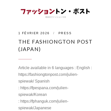
1 FÉVRIER 2026
PRESS
THE FASHIONGTON POST
(JAPAN)
Article available in 6 languages : English :
https://fashiongtonpost.com/julien-
spiewak/ Spanish
: https://fpespana.com/julien-
spiewak/Korean
: https://fphanguk.com/julien-
spiewak/Japanese